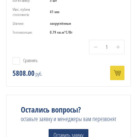
Кол-во камер:
5 шт
Макс. глубина
41 мм
стеклопакета:
Штапики:
закруглённые
Теплоизоляция:
0.79 кв.м°С/Вт
−
+
Сравнить
5808.00
руб.
Остались вопросы?
оставьте заявку и менеджеры вам перезвонят
Оставить заявку