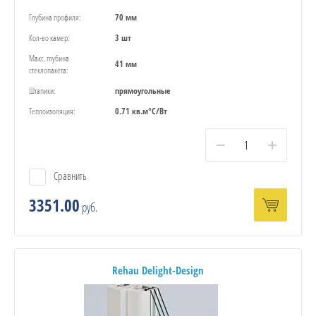
Глубина профиля:
70 мм
Кол-во камер:
3 шт
Макс. глубина
41 мм
стеклопакета:
Штапики:
прямоугольные
Теплоизоляция:
0.71 кв.м°С/Вт
−
+
Сравнить
3351.00
руб.
Rehau Delight-Design