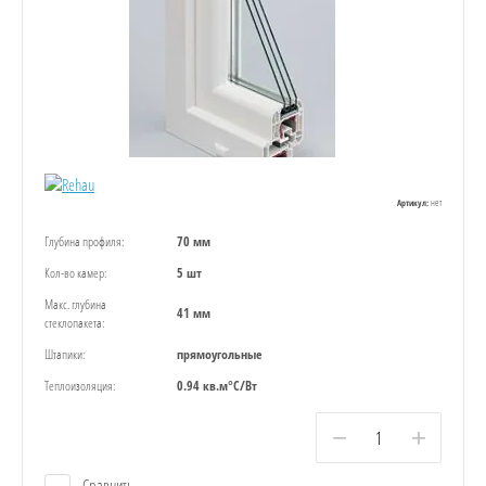
нет
Артикул:
Глубина профиля:
70 мм
Кол-во камер:
5 шт
Макс. глубина
41 мм
стеклопакета:
Штапики:
прямоугольные
Теплоизоляция:
0.94 кв.м°С/Вт
−
+
Сравнить