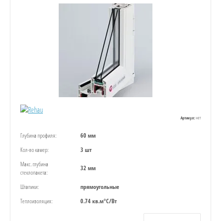
нет
Артикул:
Глубина профиля:
60 мм
Кол-во камер:
3 шт
Макс. глубина
32 мм
стеклопакета:
Штапики:
прямоугольные
Теплоизоляция:
0.74 кв.м°С/Вт