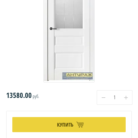
13580.00
руб.
−
+
КУПИТЬ