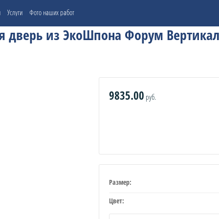
и
Услуги
Фото наших работ
 дверь из ЭкоШпона Форум Вертикал
9835.00
руб.
Размер:
Цвет: