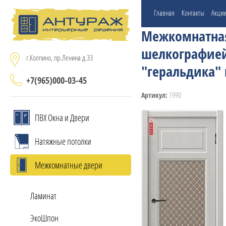
Главная
Контакты
Акци
Межкомнатная 
шелкографией
г.Колпино, пр.Ленина д.33
"геральдика" 
+7(965)000-03-45
1990
Артикул:
ПВХ Окна и Двери
Натяжные потолки
Межкомнатные двери
Ламинат
ЭкоШпон